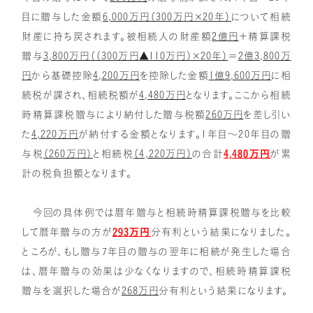
目に贈与した金額
6,000万円（300万円×20年）
について相続
財産に持ち戻されます。被相続人の財産額
2億円
＋精算課税
贈与
3,800万円（（300万円▲110万円）×20年）
＝
2億3,800万
円
から基礎控除
4,200万円
を控除した金額
1億9,600万円
に相
続税が課され、相続税額が
4,480万円
となります。ここから相続
時精算課税贈与により納付した贈与税額
260万円
を差し引い
た
4,220万円
が納付する金額となります。1年目～20年目の贈
与税
（260万円）
と相続税
（4,220万円）
の合計
4,480万円
が累
計の税負担額となります。
今回の具体例では暦年贈与と相続時精算課税贈与を比較
して暦年贈与の方が
293万円
分有利という結果になりました。
ところが、もし贈与7年目の贈与の翌年に相続が発生した場合
は、暦年贈与の効果は少なくなりますので、相続時精算課税
贈与を選択した場合が
268万円
分有利という結果になります。