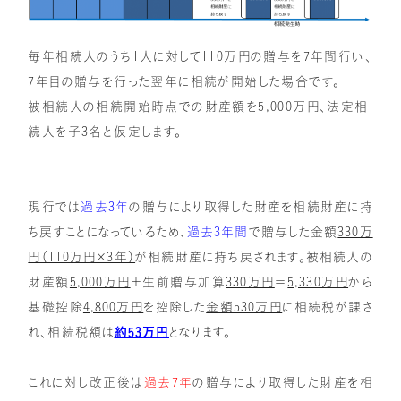
毎年相続人のうち1人に対して110万円の贈与を7年間行い、
7年目の贈与を行った翌年に相続が開始した場合です。
被相続人の相続開始時点での財産額を5,000万円、法定相
続人を子3名と仮定します。
現行では
過去3年
の贈与により取得した財産を相続財産に持
ち戻すことになっているため、
過去3年間
で贈与した金額
330万
円（110万円×3年）
が相続財産に持ち戻されます。被相続人の
財産額
5,000万円
＋生前贈与加算
330万円
＝
5,330万円
から
基礎控除
4,800万円
を控除した
金額530万円
に相続税が課さ
れ、相続税額は
約53万円
となります。
これに対し改正後は
過去7年
の贈与により取得した財産を相