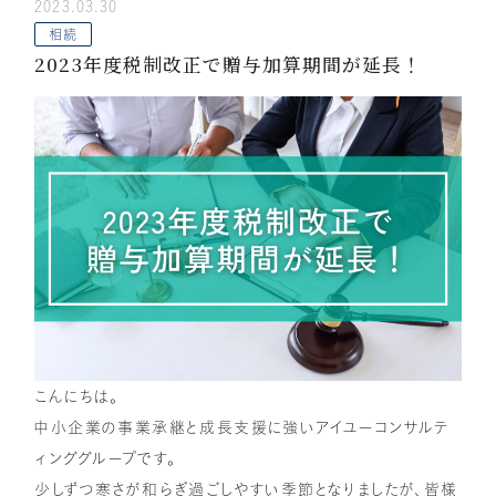
2023.03.30
顧問税理士向け
相続専門サイト
アドバイザリーサービス
相続
IUダイレクト
2023年度税制改正で贈与加算期間が延長！
IU相続クラブ
リクルートサイト
こんにちは。
中小企業の事業承継と成長支援に強いアイユーコンサルテ
ィンググループです。
少しずつ寒さが和らぎ過ごしやすい季節となりましたが、皆様