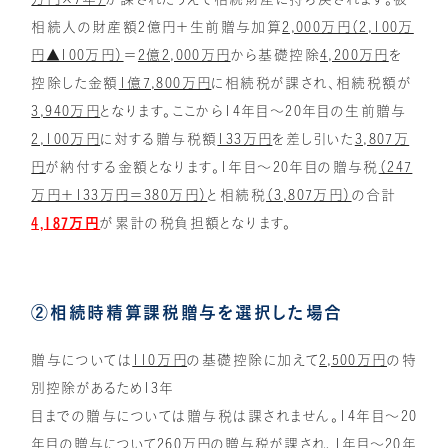
相続人の財産額2億円＋生前贈与加算
2,000万円（2,100万
円▲100万円）
＝
2億2,000万円
から基礎控除
4,200万円
を
控除した金額
1億7,800万円
に相続税が課され、相続税額が
3,940万円
となります。ここから14年目～20年目の生前贈与
2,100万円
に対する贈与税額
133万円
を差し引いた
3,807万
円
が納付する金額となります。1年目～20年目の贈与税
（247
万円＋133万円＝380万円）
と相続税
（3,807万円）
の合計
4,187万円
が累計の税負担額となります。
②相続時精算課税贈与を選択した場合
贈与については
110万円
の基礎控除に加えて
2,500万円
の特
別控除があるため13年
目までの贈与については贈与税は課されません。14年目～20
年目の贈与について
260万円
の贈与税が課され、1年目～20年