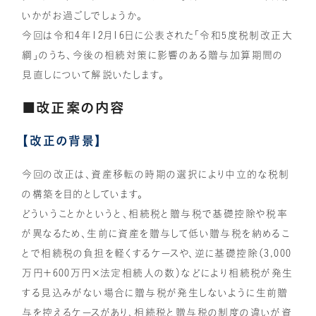
いかがお過ごしでしょうか。
今回は令和4年12月16日に公表された「令和5度税制改正大
綱」のうち、今後の相続対策に影響のある贈与加算期間の
見直しについて解説いたします。
■改正案の内容
【改正の背景】
今回の改正は、資産移転の時期の選択により中立的な税制
の構築を目的としています。
どういうことかというと、相続税と贈与税で基礎控除や税率
が異なるため、生前に資産を贈与して低い贈与税を納めるこ
とで相続税の負担を軽くするケースや、逆に基礎控除（3,000
万円＋600万円×法定相続人の数）などにより相続税が発生
する見込みがない場合に贈与税が発生しないように生前贈
与を控えるケースがあり、相続税と贈与税の制度の違いが資