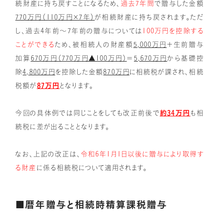
続財産に持ち戻すことになるため、
過去7年間
で贈与した金額
770万円（110万円×7年）
が相続財産に持ち戻されます。ただ
し、過去4年前～7年前の贈与については
100万円を控除する
ことができる
ため、被相続人の財産額
5,000万円
＋生前贈与
加算
670万円（770万円▲100万円）
＝
5,670万円
から基礎控
除
4,800万円
を控除した金額
870万円
に相続税が課され、相続
税額が
87万円
となります。
今回の具体例では同じことをしても改正前後で
約34万円
も相
続税に差が出ることとなります。
なお、上記の改正は、
令和6年1月1日以後に贈与により取得す
る財産
に係る相続税について適用されます。
■暦年贈与と相続時精算課税贈与