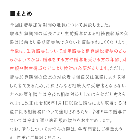
■まとめ
今回は贈与加算期間の延長について解説しました。
贈与加算期間の延長により生前贈与による相続税軽減の効
果は以前より長期間実施できないと反映されにくくなります。
今後は、生前贈与について暦年贈与と精算課税贈与のどち
らがよいのかは、贈与をする方や贈与を受ける方の年齢、財
産額や財産構成などにより検討の必要があります。
ただし、
贈与加算期間の延長の対象者は相続又は遺贈により取得
した者であるため、お孫さんなど相続人や受贈者とならない
方への暦年贈与は今後も相続対策としては有効だと考えら
れます。改正は令和6年1月1日以後に贈与により取得する財
産に係る相続税について適用されるため、令和5年の贈与に
ついては今まで通り適正額の贈与をおすすめします。
なお、贈与についてお悩みの際は、各専門家にご相談のう
え、慎重にご検討ください。