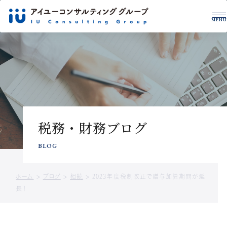
MENU
グループについて
税理士・公認会計士
拠点一覧
サービス紹介
事例紹介
税務・財務を学ぶ
税務・財務ブログ
CONTACT US
サービスに関するお問い合わせや
BLOG
資料請求はこちら
ホーム
>
ブログ
>
相続
>
2023年度税制改正で贈与加算期間が延
お問い合わせ
資料ダウンロード
長！