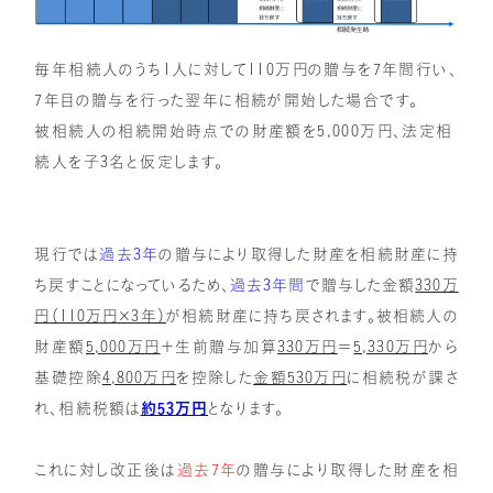
毎年相続人のうち1人に対して110万円の贈与を7年間行い、
7年目の贈与を行った翌年に相続が開始した場合です。
被相続人の相続開始時点での財産額を5,000万円、法定相
続人を子3名と仮定します。
現行では
過去3年
の贈与により取得した財産を相続財産に持
ち戻すことになっているため、
過去3年間
で贈与した金額
330万
円（110万円×3年）
が相続財産に持ち戻されます。被相続人の
財産額
5,000万円
＋生前贈与加算
330万円
＝
5,330万円
から
基礎控除
4,800万円
を控除した
金額530万円
に相続税が課さ
れ、相続税額は
約53万円
となります。
これに対し改正後は
過去7年
の贈与により取得した財産を相