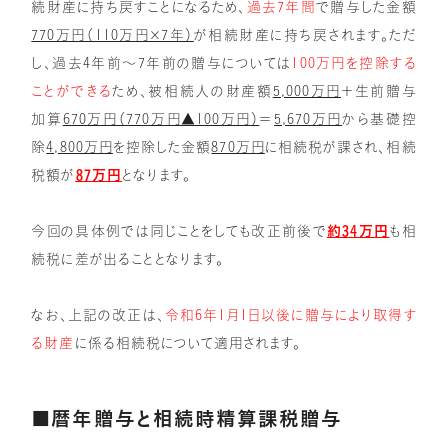
続財産に持ち戻すことになるため、
過去7年間
で贈与した金額
770万円（110万円×7年）
が相続財産に持ち戻されます。ただ
し、過去4年前～7年前の贈与については
100万円を控除する
ことができる
ため、被相続人の財産額
5,000万円
＋生前贈与
加算
670万円（770万円▲100万円）
＝
5,670万円
から基礎控
除
4,800万円
を控除した金額
870万円
に相続税が課され、相続
税額が
87万円
となります。
今回の具体例では同じことをしても改正前後で
約34万円
も相
続税に差が出ることとなります。
なお、上記の改正は、
令和6年1月1日以後に贈与により取得す
る財産
に係る相続税について適用されます。
■暦年贈与と相続時精算課税贈与