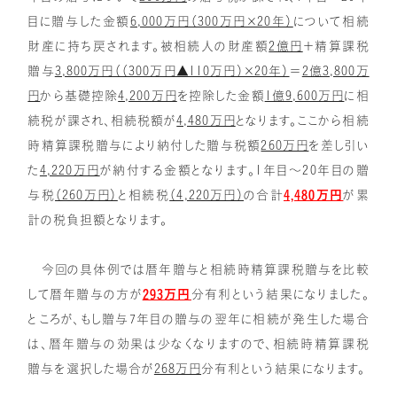
目に贈与した金額
6,000万円（300万円×20年）
について相続
財産に持ち戻されます。被相続人の財産額
2億円
＋精算課税
贈与
3,800万円（（300万円▲110万円）×20年）
＝
2億3,800万
円
から基礎控除
4,200万円
を控除した金額
1億9,600万円
に相
続税が課され、相続税額が
4,480万円
となります。ここから相続
時精算課税贈与により納付した贈与税額
260万円
を差し引い
た
4,220万円
が納付する金額となります。1年目～20年目の贈
与税
（260万円）
と相続税
（4,220万円）
の合計
4,480万円
が累
計の税負担額となります。
今回の具体例では暦年贈与と相続時精算課税贈与を比較
して暦年贈与の方が
293万円
分有利という結果になりました。
ところが、もし贈与7年目の贈与の翌年に相続が発生した場合
は、暦年贈与の効果は少なくなりますので、相続時精算課税
贈与を選択した場合が
268万円
分有利という結果になります。