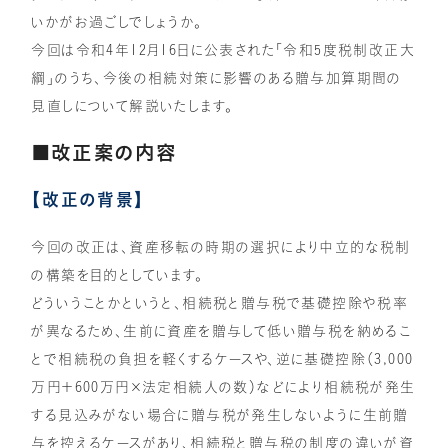
いかがお過ごしでしょうか。
今回は令和4年12月16日に公表された「令和5度税制改正大
綱」のうち、今後の相続対策に影響のある贈与加算期間の
見直しについて解説いたします。
■改正案の内容
【改正の背景】
今回の改正は、資産移転の時期の選択により中立的な税制
の構築を目的としています。
どういうことかというと、相続税と贈与税で基礎控除や税率
が異なるため、生前に資産を贈与して低い贈与税を納めるこ
とで相続税の負担を軽くするケースや、逆に基礎控除（3,000
万円＋600万円×法定相続人の数）などにより相続税が発生
する見込みがない場合に贈与税が発生しないように生前贈
与を控えるケースがあり、相続税と贈与税の制度の違いが資