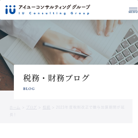
MENU
グループについて
税理士・公認会計士
拠点一覧
サービス紹介
事例紹介
税務・財務を学ぶ
税務・財務ブログ
CONTACT US
サービスに関するお問い合わせや
BLOG
資料請求はこちら
ホーム
>
ブログ
>
相続
>
2023年度税制改正で贈与加算期間が延
お問い合わせ
資料ダウンロード
長！