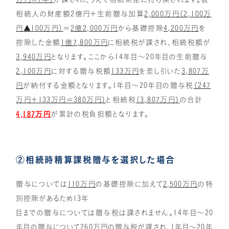
相続人の財産額2億円＋生前贈与加算
2,000万円（2,100万
円▲100万円）
＝
2億2,000万円
から基礎控除
4,200万円
を
控除した金額
1億7,800万円
に相続税が課され、相続税額が
3,940万円
となります。ここから14年目～20年目の生前贈与
2,100万円
に対する贈与税額
133万円
を差し引いた
3,807万
円
が納付する金額となります。1年目～20年目の贈与税
（247
万円＋133万円＝380万円）
と相続税
（3,807万円）
の合計
4,187万円
が累計の税負担額となります。
②相続時精算課税贈与を選択した場合
贈与については
110万円
の基礎控除に加えて
2,500万円
の特
別控除があるため13年
目までの贈与については贈与税は課されません。14年目～20
年目の贈与について
260万円
の贈与税が課され、1年目～20年