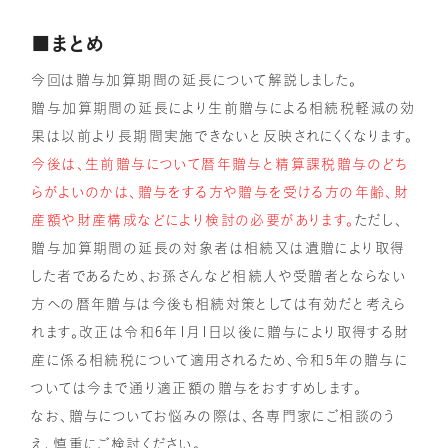
■まとめ
今回は贈与加算期間の延長について解説しました。
贈与加算期間の延長により生前贈与による相続税軽減の効
果は以前より長期間実施できないと反映されにくくなります。
今後は、生前贈与について暦年贈与と精算課税贈与のどち
らがよいのかは、贈与をする方や贈与を受ける方の年齢、財
産額や財産構成などにより検討の必要があります。
ただし、
贈与加算期間の延長の対象者は相続又は遺贈により取得
した者であるため、お孫さんなど相続人や受贈者とならない
方への暦年贈与は今後も相続対策としては有効だと考えら
れます。改正は令和6年1月1日以後に贈与により取得する財
産に係る相続税について適用されるため、令和5年の贈与に
ついては今まで通り適正額の贈与をおすすめします。
なお、贈与についてお悩みの際は、各専門家にご相談のう
え、慎重にご検討ください。