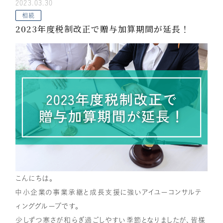
2023.03.30
顧問税理士向け
相続専門サイト
アドバイザリーサービス
相続
IUダイレクト
2023年度税制改正で贈与加算期間が延長！
IU相続クラブ
リクルートサイト
こんにちは。
中小企業の事業承継と成長支援に強いアイユーコンサルテ
ィンググループです。
少しずつ寒さが和らぎ過ごしやすい季節となりましたが、皆様