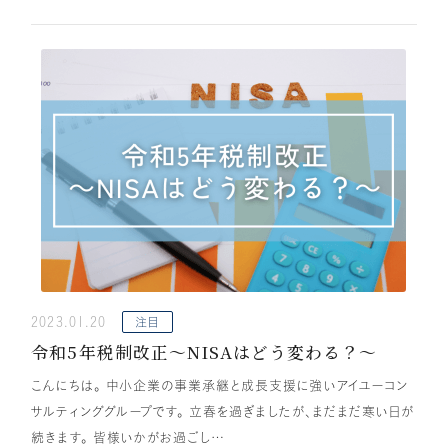
2023.01.20
注目
令和5年税制改正～NISAはどう変わる？～
こんにちは。 中小企業の事業承継と成長支援に強いアイユーコン
サルティンググループです。 立春を過ぎましたが、まだまだ寒い日が
続きます。 皆様いかがお過ごし…