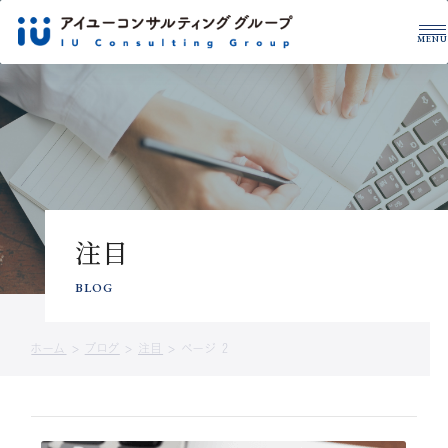
MENU
グループについて
税理士・公認会計士
拠点一覧
サービス紹介
事例紹介
税務・財務を学ぶ
注目
CONTACT US
サービスに関するお問い合わせや
BLOG
資料請求はこちら
ホーム
>
ブログ
>
注目
>
ページ 2
お問い合わせ
資料ダウンロード