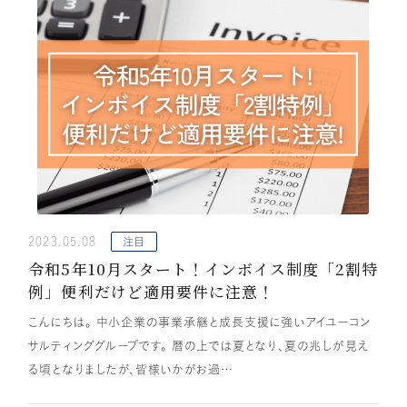
顧問税理士向け
相続専門サイト
アドバイザリーサービス
IUダイレクト
IU相続クラブ
リクルートサイト
2023.05.08
注目
令和5年10月スタート！インボイス制度「2割特
例」便利だけど適用要件に注意！
こんにちは。 中小企業の事業承継と成長支援に強いアイユーコン
サルティンググループです。 暦の上では夏となり、夏の兆しが見え
る頃となりましたが、皆様いかがお過…