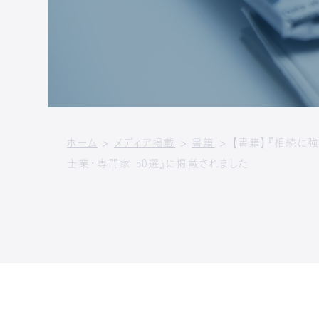
お問い合わせ
長崎事務所
税理士・公認会計士一覧
熊本事務所
パートナー税理士
埼玉営業所（株式会社IUCG）
資料ダウンロード
外部顧問税理士
千葉営業所（株式会社IUCG）
名古屋営業所（株式会社IUCG）
沖縄営業所（株式会社IUCG）
IU INTERNATIONALSDN.
ホーム
>
メディア掲載
>
書籍
>
【書籍】『相続に
士業・専門家 50選』に掲載されました