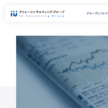
グループについ
グループについて
税理士・公認会計士
拠点一覧
サービス紹介
事例紹介
税務・財務を学ぶ
東京事務
相続
ミライベ
GROUP INFORMATION
STAFF
ACCESS
SERVICE
CASE
BLOG
グループについて
拠点一覧
横浜事務
GROUP INFORMATION
ACCESS
アイユーコンサルティンググループ
グループスタッフ、
国内16拠点、海外1拠点体制で
相続と事業承継のご支援を中心に、
過去のご相談、ご支援事例をご紹介
専門家監修の各種ブログを定期的に
山梨事務
税理士・
の
パートナーや外部顧問をご紹介しま
展開しています
財務・経営支援やその他サービスを
します。
更新しています。
グループ概要
東京事務所
大阪事務
各種情報をご紹介します。
す。
展開しています。
採用情報
ミライベース東京オフィス
広島事務
新着情報
横浜事務所
相続
山口事務
メディア掲載・書籍出版
山梨事務所
相続
CONTACT US
セミナー開催実績
大阪事務所
北九州事
IU相
広島事務所
ミライベ
サービスに関するお問い合わせ・
山口事務所
顧問税理
福岡事務
資料請求
北九州事務所／ミライベース北九州
税理士・公認会計士
0800-111-7520
福岡事務所
初回面談
TEL.
予約専用
STAFF
佐賀事務所