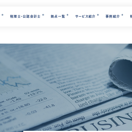
て
税理士・公認会計士
拠点一覧
サービス紹介
事例紹介
所
事業承継
佐賀事務所
グループ概要
相続対策コンサルティング
ブログ一覧
ミライサイクル(MAS監査)
事業承継
ース東京オフィス
長崎事務所
サービス紹介
事例紹介
所
熊本事務所
SERVICE
CASE
採用情報
事業承継コンサルティング
トレンド
財務コンサルティング
M&A
所
埼玉営業所（株式会社IUCG）
公認会計士一覧
パートナー税理士
外部顧問税理士
相続
相続対策コン
所
千葉営業所（株式会社IUCG）
事業承継コン
相続対策コンサルティング
所
名古屋営業所（株式会社IUCG）
新着情報
組織再編コンサルティング
相続
財務
組織再編コン
対策コンサルティング
事業承継コンサルティング
相続税申告
所
沖縄営業所（株式会社IUCG）
ミライサイクル
税申告
組織再編コンサルティング
IU相続クラブ
財務コンサル
務所／
IU INTERNATIONALSDN.BHD.（マレー
続クラブ
M&Aアドバイザリー
メディア掲載・書籍出版
海外移住
事業承継
ース北九州オフィス
シア現地法人）
事業承継コンサルティング
士向けアドバイザリーサービス（IUダイレクト）
所
オフィス
組織再編コンサルティング
セミナー開催実績
税務・財務
M&Aアドバイザリー
BLOG
財務・経営支援