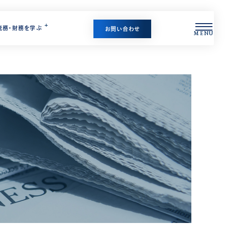
税務・財務を学ぶ
お問い合わせ
MENU
財務・経営支援
CONTACT US
CONTACT US
BLOG SEARCH
サービスに関するお問い合わせや
サービスに関するお問い合わせや
ブログ記事検索
CONTACT US
資料請求は
資料請求は
こちら
こちら
サービスに関するお問い合わせや
サルティング
資料請求はこちら
お問い合わせ
資料ダウンロード
お問い合わせ
資料ダウンロード
サルティング
税務顧問/成長支援サービス
サルティング
LINEで最新記事を受け取る
お問い合わせ
(MAS監査)
ティング
その他の支援
資料ダウンロード
スタートアップ支援
を学ぶ
海外移住コンシェルジュ
相続専門サイト