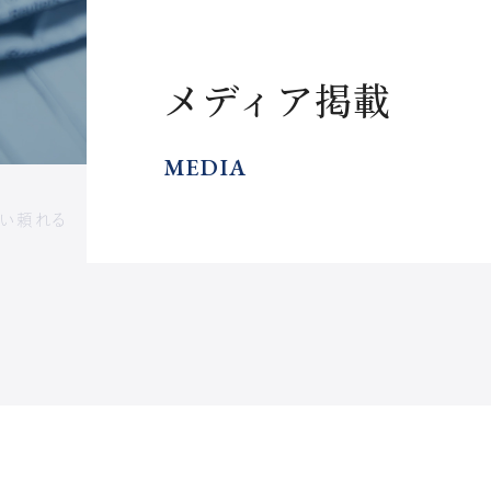
ブログ一覧
ミライサイクル（MAS監査）／財務
トレンド
コンサルティング
相続
税務顧問サービス
メディア掲載
事業承継
その他の支援
M&A
財務
スタートアップ支援
BHD.（マレーシア現地法人）
海外移住
MEDIA
海外移住コンシェルジュ
強い頼れる