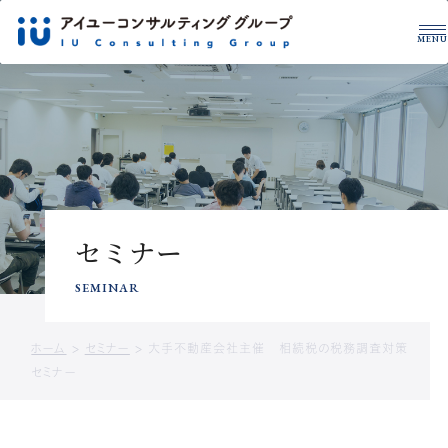
MENU
グループについて
税理士・公認会計士
拠点一覧
サービス紹介
事例紹介
税務・財務を学ぶ
セミナー
CONTACT US
サービスに関するお問い合わせや
SEMINAR
資料請求はこちら
ホーム
>
セミナー
>
大手不動産会社主催 相続税の税務調査対策
お問い合わせ
資料ダウンロード
セミナー