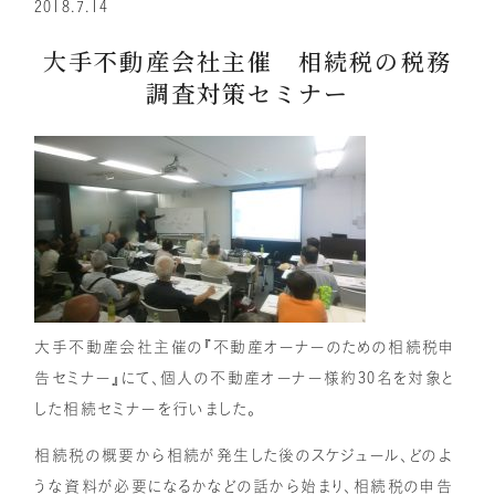
2018.7.14
顧問税理士向け
相続専門サイト
アドバイザリーサービス
IUダイレクト
大手不動産会社主催 相続税の税務
調査対策セミナー
IU相続クラブ
リクルートサイト
大手不動産会社主催の『不動産オーナーのための相続税申
告セミナー』にて、個人の不動産オーナー様約30名を対象と
した相続セミナーを行いました。
相続税の概要から相続が発生した後のスケジュール、どのよ
うな資料が必要になるかなどの話から始まり、相続税の申告