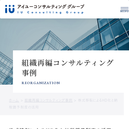
MENU
グループについて
税理士・公認会計士
拠点一覧
サービス紹介
事例紹介
組織再編コンサルティング
税務・財務を学ぶ
事例
CONTACT US
サービスに関するお問い合わせや
REORGANIZATION
資料請求はこちら
ホーム
>
組織再編コンサルティング事例
>
株式移転によるHD化と納
お問い合わせ
資料ダウンロード
税猶予制度の活用