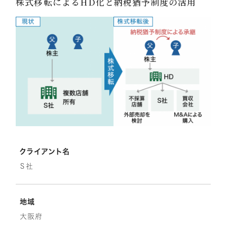
株式移転によるHD化と納税猶予制度の活用
顧問税理士向け
相続専門サイト
アドバイザリーサービス
IUダイレクト
IU相続クラブ
リクルートサイト
クライアント名
Ｓ社
地域
大阪府