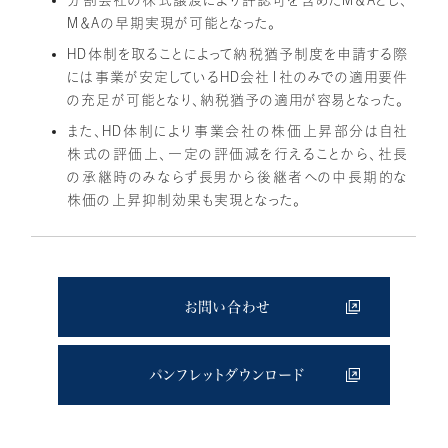
分割会社の株式譲渡により許認可を含めたM＆Aとし、
M＆Aの早期実現が可能となった。
HD体制を取ることによって納税猶予制度を申請する際
には事業が安定しているHD会社1社のみでの適用要件
の充足が可能となり、納税猶予の適用が容易となった。
また、HD体制により事業会社の株価上昇部分は自社
株式の評価上、一定の評価減を行えることから、社長
の承継時のみならず長男から後継者への中長期的な
株価の上昇抑制効果も実現となった。
お問い合わせ
パンフレットダウンロード