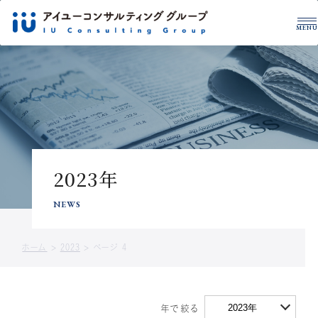
MENU
グループについて
税理士・公認会計士
拠点一覧
サービス紹介
事例紹介
税務・財務を学ぶ
2023年
CONTACT US
サービスに関するお問い合わせや
NEWS
資料請求はこちら
ホーム
>
2023
>
ページ 4
お問い合わせ
資料ダウンロード
2023年
年で絞る