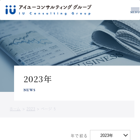
MENU
グループについて
税理士・公認会計士
拠点一覧
サービス紹介
事例紹介
税務・財務を学ぶ
2023年
CONTACT US
サービスに関するお問い合わせや
NEWS
資料請求はこちら
ホーム
>
2023
>
ページ 5
お問い合わせ
資料ダウンロード
2023年
年で絞る